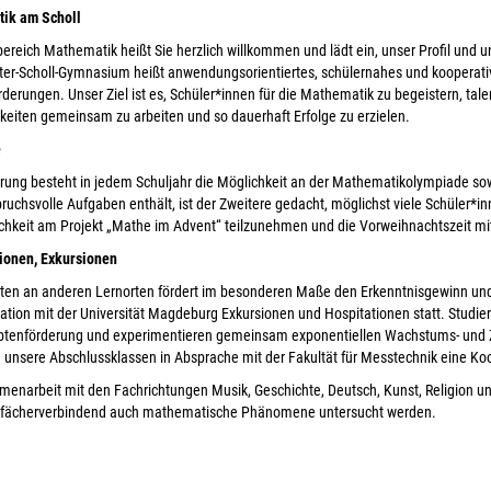
ik am Scholl
ereich Mathematik heißt Sie herzlich willkommen und lädt ein, unser Profil und
ter-Scholl-Gymnasium heißt anwendungsorientiertes, schülernahes und kooperat
derungen. Unser Ziel ist es, Schüler*innen für die Mathematik zu begeistern, tal
keiten gemeinsam zu arbeiten und so dauerhaft Erfolge zu erzielen.
e
rung besteht in jedem Schuljahr die Möglichkeit an der Mathematikolympiade 
ruchsvolle Aufgaben enthält, ist der Zweitere gedacht, möglichst viele Schüler*i
chkeit am Projekt „Mathe im Advent“ teilzunehmen und die Vorweihnachtszeit mi
ionen, Exkursionen
ten an anderen Lernorten fördert im besonderen Maße den Erkenntnisgewinn un
ation mit der Universität Magdeburg Exkursionen und Hospitationen statt. Studie
tenförderung und experimentieren gemeinsam exponentiellen Wachstums- und Ze
unsere Abschlussklassen in Absprache mit der Fakultät für Messtechnik eine K
enarbeit mit den Fachrichtungen Musik, Geschichte, Deutsch, Kunst, Religion und 
fächerverbindend auch mathematische Phänomene untersucht werden.