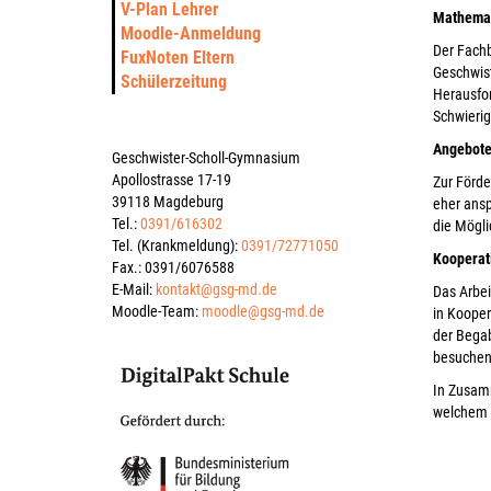
V-Plan Lehrer
Mathemat
Moodle-Anmeldung
Der Fachb
FuxNoten Eltern
Geschwis
Schülerzeitung
Herausfor
Schwierig
Angebot
Geschwister-Scholl-Gymnasium
Apollostrasse 17-19
Zur Förde
39118 Magdeburg
eher ansp
Tel.:
0391/616302
die Mögli
Tel. (Krankmeldung):
0391/72771050
Kooperat
Fax.: 0391/6076588
E-Mail:
kontakt@gsg-md.de
Das Arbei
Moodle-Team:
moodle@gsg-md.de
in Kooper
der Begab
besuchen 
In Zusamm
welchem 