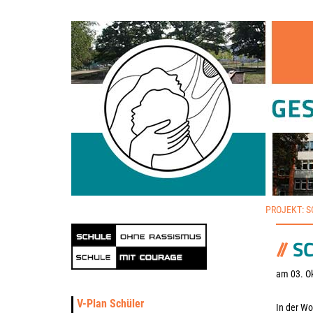
PROJEKT: 
S
am 03. O
V-Plan Schüler
In der Wo