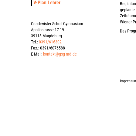
V-Plan Lehrer
Begleitun
geplante 
Zeiträum
Wiener Pr
Geschwister-Scholl-Gymnasium
Apollostrasse 17-19
Das Progr
39118 Magdeburg
He
Tel.:
0391/616302
Fax.: 0391/6076588
E-Mail:
kontakt@gsg-md.de
Impressu