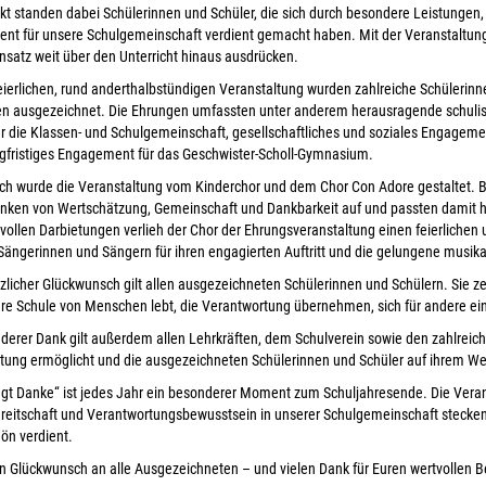
kt standen dabei Schülerinnen und Schüler, die sich durch besondere Leistung
nt für unsere Schulgemeinschaft verdient gemacht haben. Mit der Veranstaltu
insatz weit über den Unterricht hinaus ausdrücken.
feierlichen, rund anderthalbstündigen Veranstaltung wurden zahlreiche Schülerin
n ausgezeichnet. Die Ehrungen umfassten unter anderem herausragende schulis
ür die Klassen- und Schulgemeinschaft, gesellschaftliches und soziales Engagemen
gfristiges Engagement für das Geschwister-Scholl-Gymnasium.
ch wurde die Veranstaltung vom Kinderchor und dem Chor Con Adore gestaltet. Be
ken von Wertschätzung, Gemeinschaft und Dankbarkeit auf und passten damit he
vollen Darbietungen verlieh der Chor der Ehrungsveranstaltung einen feierliche
n Sängerinnen und Sängern für ihren engagierten Auftritt und die gelungene musika
zlicher Glückwunsch gilt allen ausgezeichneten Schülerinnen und Schülern. Sie zei
re Schule von Menschen lebt, die Verantwortung übernehmen, sich für andere ein
derer Dank gilt außerdem allen Lehrkräften, dem Schulverein sowie den zahlreich
tung ermöglicht und die ausgezeichneten Schülerinnen und Schüler auf ihrem We
agt Danke“ ist jedes Jahr ein besonderer Moment zum Schuljahresende. Die Veran
reitschaft und Verantwortungsbewusstsein in unserer Schulgemeinschaft stecken 
ön verdient.
n Glückwunsch an alle Ausgezeichneten – und vielen Dank für Euren wertvollen B