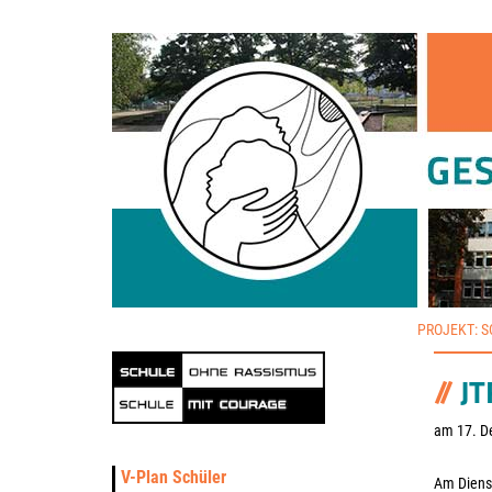
PROJEKT: 
JT
am 17. D
V-Plan Schüler
Am Dienst