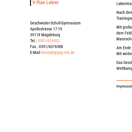
V-Plan Lehrer
Lakenmach
Nach dem 
Trainings
Geschwister-Scholl-Gymnasium
Mit große
Apollostrasse 17-19
dem Feld
39118 Magdeburg
Mannschaf
Tel.:
0391/616302
Fax.: 0391/6076588
Am Ende d
E-Mail:
kontakt@gsg-md.de
Mit weite
Das Gesch
Wettkamp
Impressu