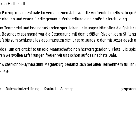
er-Halle statt.
Einzug in Landesfinale im vergangenen Jahr war die Vorfreude bereits sehr groß
einheiten und waren für die gesamte Vorbereitung eine große Unterstützung.
m Teamgeist und beeindruckenden sportlichen Leistungen kämpften die Spieler 
. Besonders spannend war die Begegnung mit dem größten Rivalen, dem Stiftun
t bis zum Schluss alles gab, mussten sich unsere Jungs leider mit 36:24 gesch
es Turniers erreichte unsere Mannschaft einen hervorragenden 3.Platz. Die Spiele
ren wertvollen Erfahrungen freuen wir uns schon auf das nächste Jahr.
wister-Scholl-Gymnasium Magdeburg bedankt sich bei allen Teilnehmern für ihr 
ftag.
m
Datenschutzerklärung
Kontakt
Sitemap
gesponser