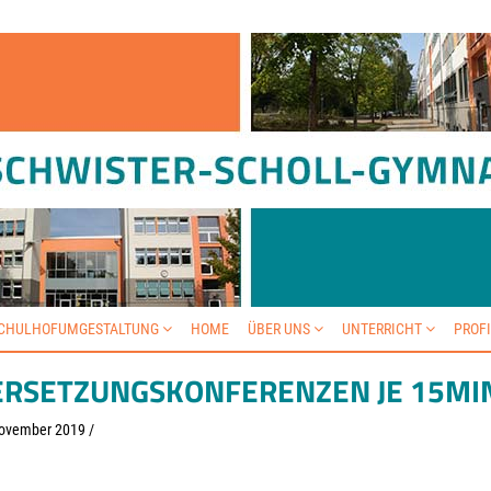
SCHULHOFUMGESTALTUNG
HOME
ÜBER UNS
UNTERRICHT
PROF
ERSETZUNGSKONFERENZEN JE 15MI
ovember 2019
/