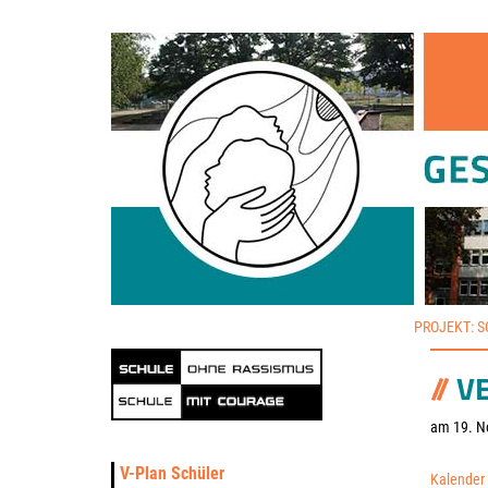
PROJEKT: 
V
am 19. N
V-Plan Schüler
Kalender