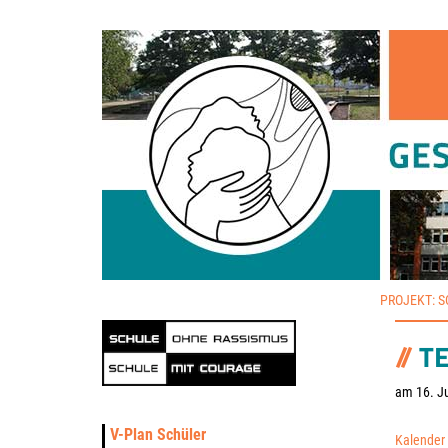
PROJEKT: 
T
am 16. Ju
V-Plan Schüler
Kalender