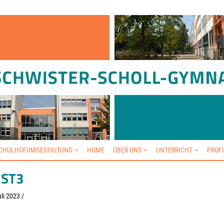
SCHULHOFUMGESTALTUNG
HOME
ÜBER UNS
UNTERRICHT
PROF
EST3
li 2023
/