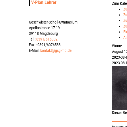
V-Plan Lehrer
Zum Kale
Zu
Zu
Zu
Geschwister-Scholl-Gymnasium
Zu
Apollostrasse 17-19
Ei
39118 Magdeburg
Al
Tel.:
0391/616302
Fax.: 0391/6076588
Wann:
E-Mail:
kontakt@gsg-md.de
August 17
2023-08-
2023-08-
Dieser B
Impressu