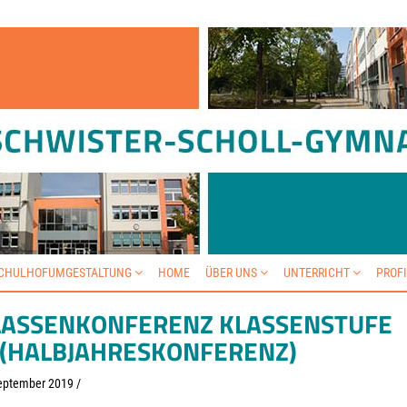
SCHULHOFUMGESTALTUNG
HOME
ÜBER UNS
UNTERRICHT
PROF
LASSENKONFERENZ KLASSENSTUFE
(HALBJAHRESKONFERENZ)
eptember 2019
/