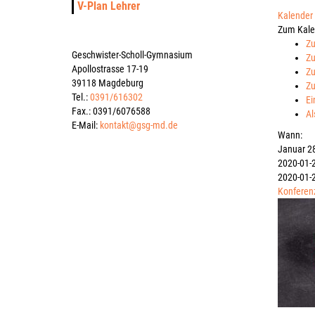
V-Plan Lehrer
Kalender
Zum Kale
Zu
Geschwister-Scholl-Gymnasium
Zu
Apollostrasse 17-19
Zu
39118 Magdeburg
Zu
Tel.:
0391/616302
Ei
Fax.: 0391/6076588
Al
E-Mail:
kontakt@gsg-md.de
Wann:
Januar 2
2020-01-
2020-01-
Konferen