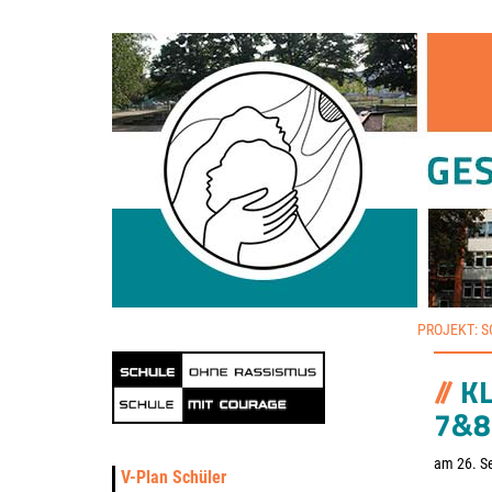
PROJEKT: 
K
7&8
am 26. S
V-Plan Schüler