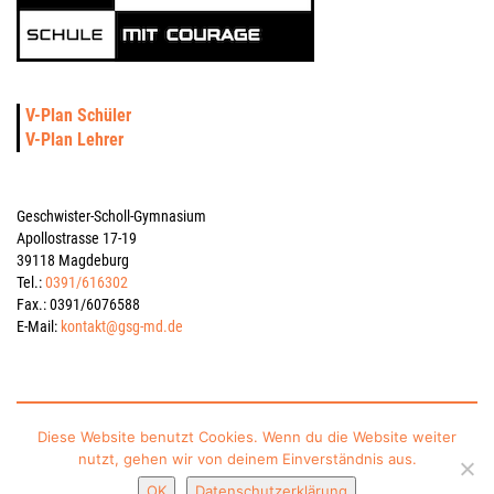
V-Plan Schüler
V-Plan Lehrer
Geschwister-Scholl-Gymnasium
Apollostrasse 17-19
39118 Magdeburg
Tel.:
0391/616302
Fax.: 0391/6076588
E-Mail:
kontakt@gsg-md.de
Impressum
Datenschutzerklärung
Kontakt
Sitemap
Diese Website benutzt Cookies. Wenn du die Website weiter
nutzt, gehen wir von deinem Einverständnis aus.
gesponsert vom Schulverein Gymnasium „Geschwister-Scholl“ Magdeburg e.V.
OK
Datenschutzerklärung