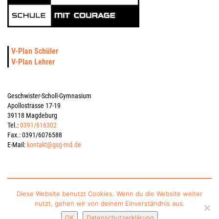
V-Plan Schüler
V-Plan Lehrer
Geschwister-Scholl-Gymnasium
Apollostrasse 17-19
39118 Magdeburg
Tel.:
0391/616302
Fax.: 0391/6076588
E-Mail:
kontakt@gsg-md.de
Impressum
Datenschutzerklärung
Kontakt
Sitemap
Diese Website benutzt Cookies. Wenn du die Website weiter
nutzt, gehen wir von deinem Einverständnis aus.
gesponsert vom Schulverein Gymnasium „Geschwister-Scholl“ Magdeburg e.V.
OK
Datenschutzerklärung