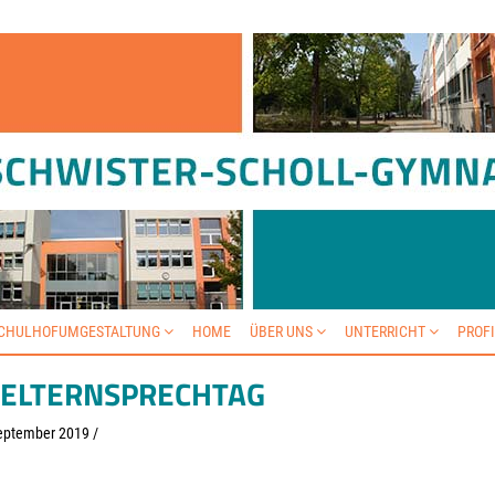
SCHULHOFUMGESTALTUNG
HOME
ÜBER UNS
UNTERRICHT
PROF
. ELTERNSPRECHTAG
eptember 2019
/