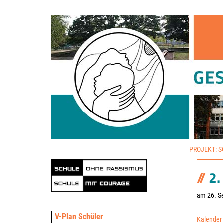
PROJEKT: 
2
am 26. S
V-Plan Schüler
Kalender