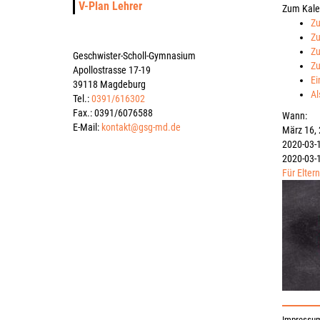
V-Plan Lehrer
Zum Kale
Zu
Zu
Zu
Geschwister-Scholl-Gymnasium
Zu
Apollostrasse 17-19
Ei
39118 Magdeburg
Al
Tel.:
0391/616302
Fax.: 0391/6076588
Wann:
E-Mail:
kontakt@gsg-md.de
März 16,
2020-03-
2020-03-
Für Eltern
Impressu