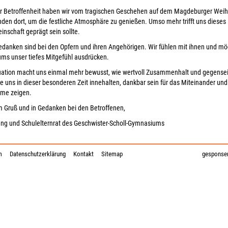
r Betroffenheit haben wir vom tragischen Geschehen auf dem Magdeburger Weihna
den dort, um die festliche Atmosphäre zu genießen. Umso mehr trifft uns dieses Er
nschaft geprägt sein sollte.
danken sind bei den Opfern und ihren Angehörigen. Wir fühlen mit ihnen und mö
s unser tiefes Mitgefühl ausdrücken.
uation macht uns einmal mehr bewusst, wie wertvoll Zusammenhalt und gegenseit
e uns in dieser besonderen Zeit innehalten, dankbar sein für das Miteinander und
hme zeigen.
em Gruß und in Gedanken bei den Betroffenen,
ung und Schulelternrat des Geschwister-Scholl-Gymnasiums
m
Datenschutzerklärung
Kontakt
Sitemap
gesponser