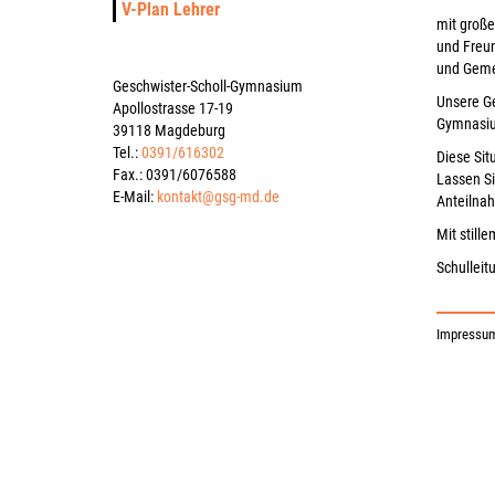
V-Plan Lehrer
mit große
und Freun
und Gemei
Geschwister-Scholl-Gymnasium
Unsere Ge
Apollostrasse 17-19
Gymnasium
39118 Magdeburg
Tel.:
0391/616302
Diese Sit
Fax.: 0391/6076588
Lassen Si
E-Mail:
kontakt@gsg-md.de
Anteilna
Mit still
Schulleit
Impressu