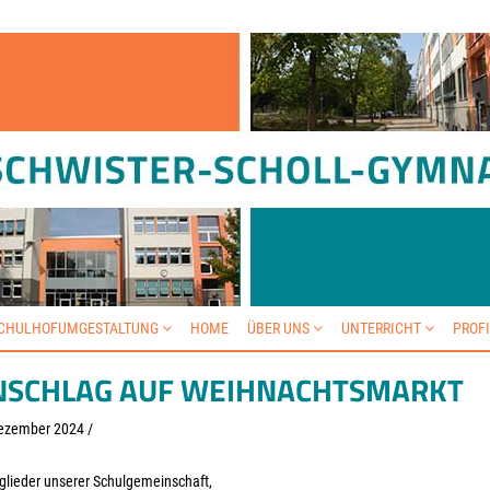
SCHULHOFUMGESTALTUNG
HOME
ÜBER UNS
UNTERRICHT
PROF
NSCHLAG AUF WEIHNACHTSMARKT
ezember 2024
/
glieder unserer Schulgemeinschaft,