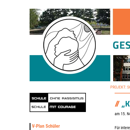
PROJEKT: 
„
am 15. N
V-Plan Schüler
Für inter