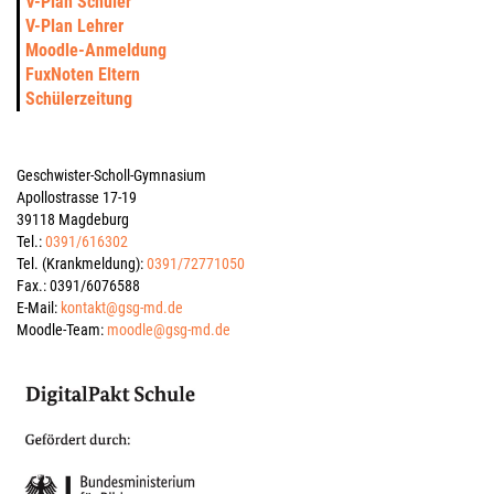
V-Plan Schüler
V-Plan Lehrer
Moodle-Anmeldung
FuxNoten Eltern
Schülerzeitung
Geschwister-Scholl-Gymnasium
Apollostrasse 17-19
39118 Magdeburg
Tel.:
0391/616302
Tel. (Krankmeldung):
0391/72771050
Fax.: 0391/6076588
E-Mail:
kontakt@gsg-md.de
Moodle-Team:
moodle@gsg-md.de