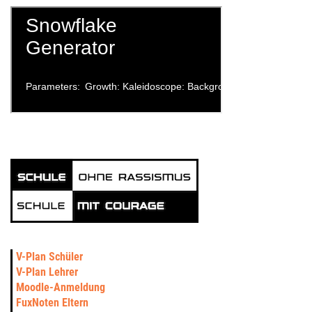
V-Plan Schüler
V-Plan Lehrer
Moodle-Anmeldung
FuxNoten Eltern