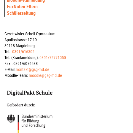
Moodle-Anmeldung
FuxNoten Eltern
Schülerzeitung
Geschwister-Scholl-Gymnasium
Apollostrasse 17-19
39118 Magdeburg
Tel.:
0391/616302
Tel. (Krankmeldung):
0391/72771050
Fax.: 0391/6076588
E-Mail:
kontakt@gsg-md.de
Moodle-Team:
moodle@gsg-md.de