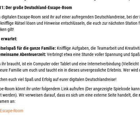
11: Der große Deutschland-Escape-Room
 digitalen Escape-Room seid ihr auf einer aufregenden Deutschlandreise, bei der i
 knifflige Rätsel lösen und Hinweise entschlüsseln, die euch zur nächsten Station 
ken gilt!
 erwartet:
tselspaß für die ganze Familie:
Knifflige Aufgaben, die Teamarbeit und Kreativit
meinsame Abenteuerzeit:
Verbringt etwa eine Stunde voller Spannung und Sp
s ihr braucht, ist ein Computer oder Tablet und eine Internetverbindung (Viellei
ure Familie um euch und taucht ein in dieses unvergessliche Erlebnis. Wer wird der 
hen euch viel Spaß und Erfolg auf eurer digitalen Deutschlandreise!
e-Room könnt ihr unter folgendem Link aufrufen (Der angezeigte Spielcode ka
 werden). Wir verweisen darauf, dass es sich um eine externe Seite handelt, die
amen an:
 Escape-Room