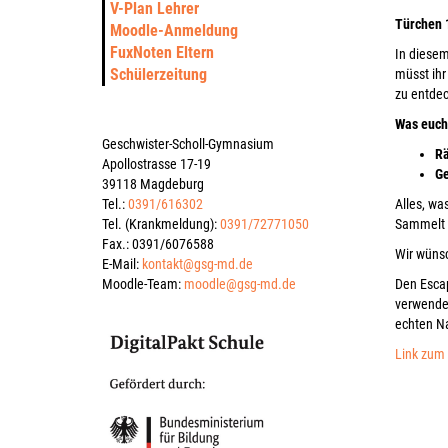
V-Plan Lehrer
Türchen 
Moodle-Anmeldung
FuxNoten Eltern
In diesem
Schülerzeitung
müsst ihr
zu entdec
Was euch
Geschwister-Scholl-Gymnasium
Rä
Apollostrasse 17-19
Ge
39118 Magdeburg
Alles, wa
Tel.:
0391/616302
Sammelt e
Tel. (Krankmeldung):
0391/72771050
Fax.: 0391/6076588
Wir wünsc
E-Mail:
kontakt@gsg-md.de
Den Escap
Moodle-Team:
moodle@gsg-md.de
verwendet
echten N
Link zum